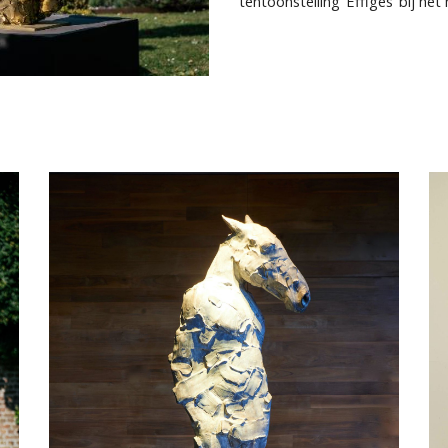
tentoonstelling ‘Effiges’ bij h