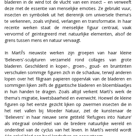
bladeren in de wind tot de vlucht van een insect – en verweeft
deze met de essentie van menselijke emoties. Ze gebruikt vuur,
insecten en symboliek uit het dierenrijk om universele thema's
te verkennen, zoals vrijheid, verlangen en transformatie. In haar
recente werken staat de menselijke figuur centraal, vaak
vervormd of geïntegreerd met natuurlijke elementen, alsof de
grens tussen mens en natuur vervaagt.
í
In Mart
’s nieuwste werken zijn groepen van haar kleine
‘Believers’-sculpturen verzameld rond collages van grote
bladeren. Geschilderd in koper-, groen-, goud- en bruintinten
verschuilen sommige figuren zich in de schaduw, terwijl anderen
lopen over het filigraan papieren oppervlak van de bladeren en
sommigen lijken zelfs de gigantische bladeren en bloemblaadjes
in hun handen te dragen. Zoals altijd verkent Martí's werk de
thema's migratie, kwetsbaarheid en evenwicht. Hoewel de kleine
figuren op het eerste gezicht lijken op zwermen insecten die in
het niet vallen bij Moeder Natuur, ziet de kunstenaar de
'Believers' in haar nieuwe serie getiteld ‘Refugees into Nature’
als integraal onderdeel van de bredere natuurlijke wereld en
onderdeel van de cyclus van het leven. In Martí's wereld wordt