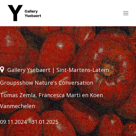
Overslaan naar inhoud
Gallery Ysebaert | Sint-Martens-Latem
Groupsshow Nature's Conversation
Tomas Zemla, Francesca Marti en Koen
Vanmechelen
09.11.2024 - 31.01.2025