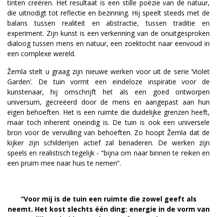
tinten creëren. Het resultaat is een stille poëzie van de natuur,
die uitnodigt tot reflectie en bezinning. Hij speelt steeds met de
balans tussen realiteit en abstractie, tussen traditie en
experiment. Zijn kunst is een verkenning van de onuitgesproken
dialoog tussen mens en natuur, een zoektocht naar eenvoud in
een complexe wereld.
Žemla stelt u graag zijn nieuwe werken voor uit de serie ‘Violet
Garden’. De tuin vormt een eindeloze inspiratie voor de
kunstenaar, hij omschrijft het als een goed ontworpen
universum, gecreëerd door de mens en aangepast aan hun
eigen behoeften. Het is een ruimte die duidelijke grenzen heeft,
maar toch inherent oneindig is. De tuin is ook een universele
bron voor de vervulling van behoeften. Zo hoopt Žemla dat de
kijker zijn schilderijen actief zal benaderen. De werken zijn
speels en realistisch tegelijk - “bijna om naar binnen te reiken en
een pruim mee naar huis te nemen”.
“Voor mij is de tuin een ruimte die zowel geeft als
neemt. Het kost slechts één ding: energie in de vorm van