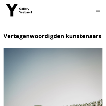
Overslaan naar inhoud
Vertegenwoordigden kunstenaars